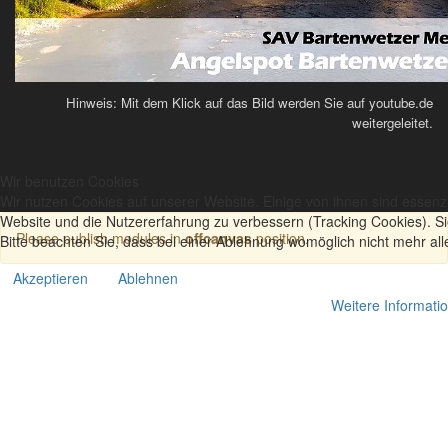
Hinweis: Mit dem Klick auf das Bild werden Sie auf youtube.de
weitergeleitet.
Wir benutzen Cookies
Wir nutzen Cookies auf unserer Website. Einige von ihnen sind essenzi
Website und die Nutzererfahrung zu verbessern (Tracking Cookies). S
Please publish modules in
offcanvas
position.
Bitte beachten Sie, dass bei einer Ablehnung womöglich nicht mehr all
Akzeptieren
Ablehnen
Weitere Informati