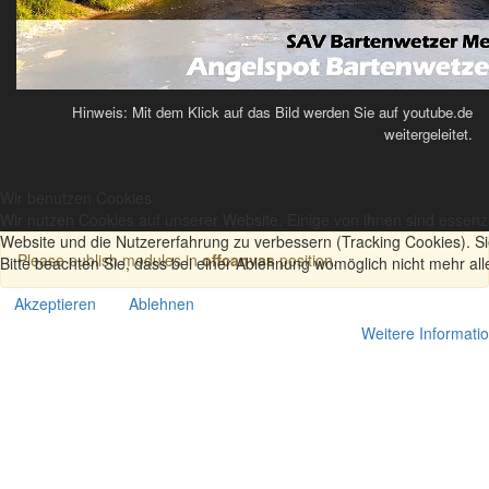
Hinweis: Mit dem Klick auf das Bild werden Sie auf youtube.de
weitergeleitet.
Wir benutzen Cookies
Wir nutzen Cookies auf unserer Website. Einige von ihnen sind essenzi
Website und die Nutzererfahrung zu verbessern (Tracking Cookies). S
Please publish modules in
offcanvas
position.
Bitte beachten Sie, dass bei einer Ablehnung womöglich nicht mehr all
Akzeptieren
Ablehnen
Weitere Informati