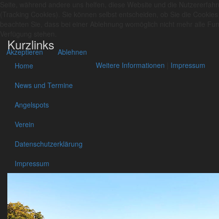
Seite, während andere uns helfen, diese Website und die Nutzererfah
(Tracking Cookies). Sie können selbst entscheiden, ob Sie die Cookies
beachten Sie, dass bei einer Ablehnung womöglich nicht mehr alle Funk
Verfügung stehen.
Kurzlinks
Akzeptieren
Ablehnen
Weitere Informationen
|
Impressum
Home
News und Termine
Angelspots
Verein
Datenschutzerklärung
Impressum